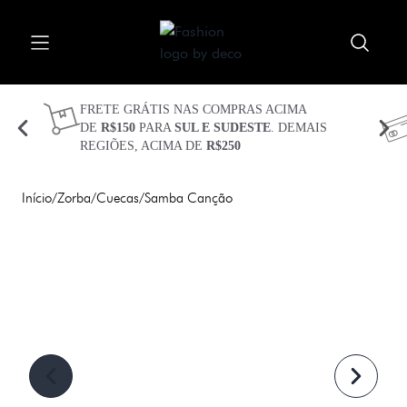
Procurar
Abrir menu
Fechar menu
Meu carrinho 
Procurar 
FRETE GRÁTIS NAS COMPRAS ACIMA
DE
R$150
PARA
SUL E SUDESTE
. DEMAIS
REGIÕES, ACIMA DE
R$250
CUECAS
KITS
Início
/
Zorba
/
Cuecas
/
Samba Canção
TECIDOS
TECNOLOGIAS
PLUS SIZE
SEJA BEM VINDO(A)