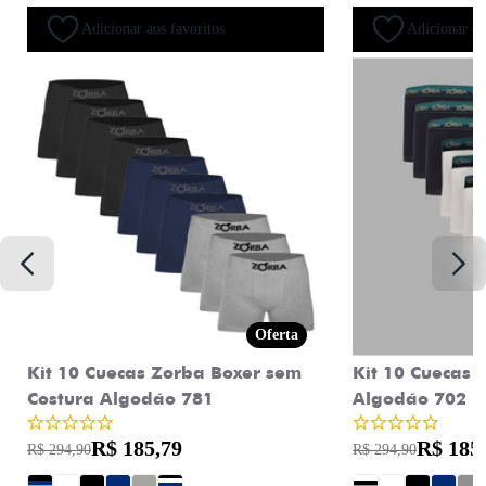
Adicionar aos favoritos
Adicionar ao
Oferta
Kit 10 Cuecas Zorba Boxer sem
Kit 10 Cuecas 
Costura Algodão 781
Algodão 702
R$ 185,79
R$ 185
R$ 294,90
R$ 294,90
?
?
?
?
?
?
?
?
?
?
?