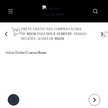
Procurar
Abrir menu
Fechar menu
Meu carrinho 
Procurar 
FRETE GRÁTIS NAS COMPRAS ACIMA
DE
R$150
PARA
SUL E SUDESTE
. DEMAIS
REGIÕES, ACIMA DE
R$250
CUECAS
KITS
Início
/
Zorba
/
Cuecas
/
Boxer
TECIDOS
TECNOLOGIAS
PLUS SIZE
SEJA BEM VINDO(A)