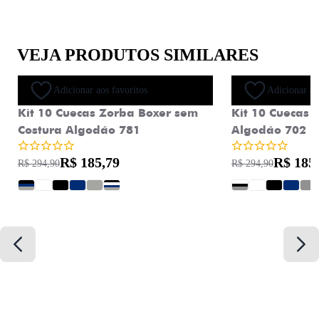
VEJA PRODUTOS SIMILARES
Oferta
Adicionar aos favoritos
Adicionar ao
Kit 10 Cuecas Zorba Boxer sem
Kit 10 Cuecas 
Costura Algodão 781
Algodão 702
R$ 185,79
R$ 185
R$ 294,90
R$ 294,90
?
?
?
?
?
?
?
?
?
?
?