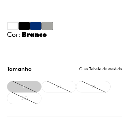
ASSINAR
Permito o recebimento por e-mail de promoções e
Cor:
Branco
novidades da Zorba
Tamanho
Guia Tabela de Medida
P
M
G
GG