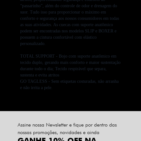
“passarinho”, além do controle de odor e drenagem do
suor. Tudo isso para proporcionar o máximo em
conforto e segurança aos nossos consumidores em todas
as suas atividades. As cuecas com suporte anatômico
podem ser encontradas nos modelos SLIP e BOXER e
possuem a cintura confortável com elástico
personalizado.
TOTAL SUPPORT
- Bojo com suporte anatômico em
tecido duplo, gerando mais conforto e maior sustentação
durante todo o dia; Tecido respirável que separa,
sustenta e evita atritos
GO TAGLESS
- Sem etiquetas costuradas, não arranha
e não irrita a pele.
Assine nossa Newsletter e fique por dentro das
nossas promoções, novidades e ainda