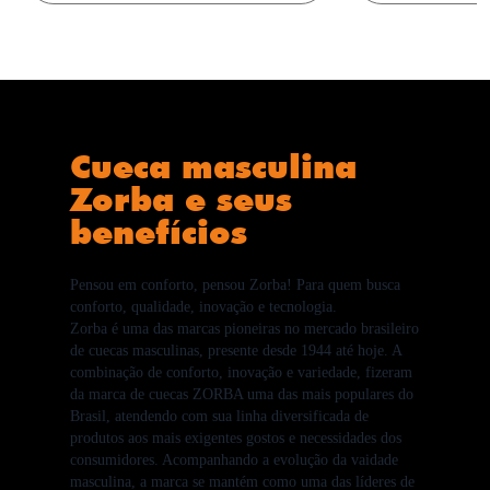
Cueca masculina
Zorba e seus
benefícios
Pensou em conforto, pensou Zorba! Para quem busca
conforto, qualidade, inovação e tecnologia.
Zorba é uma das marcas pioneiras no mercado brasileiro
de cuecas masculinas, presente desde 1944 até hoje. A
combinação de conforto, inovação e variedade, fizeram
da marca de cuecas ZORBA uma das mais populares do
Brasil, atendendo com sua linha diversificada de
produtos aos mais exigentes gostos e necessidades dos
consumidores. Acompanhando a evolução da vaidade
masculina, a marca se mantém como uma das líderes de