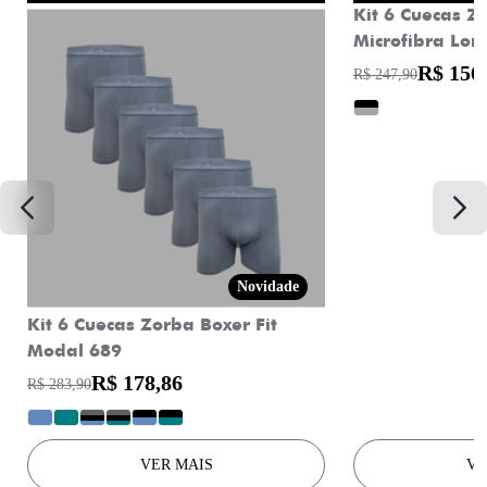
Kit 6 Cuecas Z
Microfibra Lon
R$ 156
R$ 247,90
?
Novidade
Kit 6 Cuecas Zorba Boxer Fit
Modal 689
R$ 178,86
R$ 283,90
?
?
?
?
?
?
VER MAIS
VE