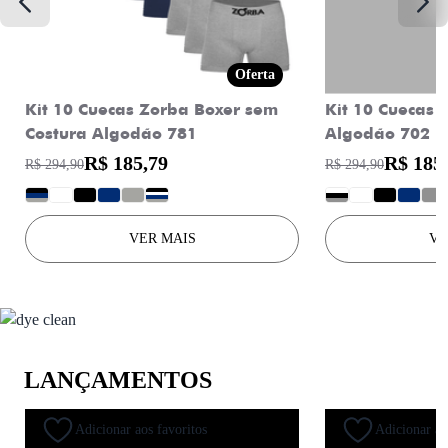
Oferta
Kit 10 Cuecas Zorba Boxer sem
Kit 10 Cuecas 
Costura Algodão 781
Algodão 702
R$ 185,79
R$ 185
R$ 294,90
R$ 294,90
?
?
?
?
?
?
?
?
?
?
?
VER MAIS
VE
LANÇAMENTOS
Adicionar aos favoritos
Adicionar ao