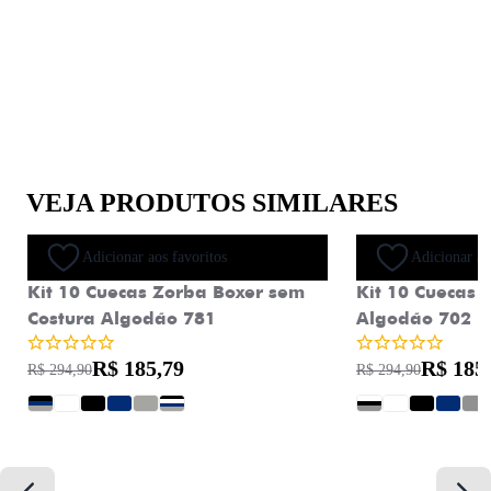
VEJA PRODUTOS SIMILARES
Oferta
Adicionar aos favoritos
Adicionar ao
Kit 10 Cuecas Zorba Boxer sem
Kit 10 Cuecas 
Costura Algodão 781
Algodão 702
R$ 185,79
R$ 185
R$ 294,90
R$ 294,90
?
?
?
?
?
?
?
?
?
?
?