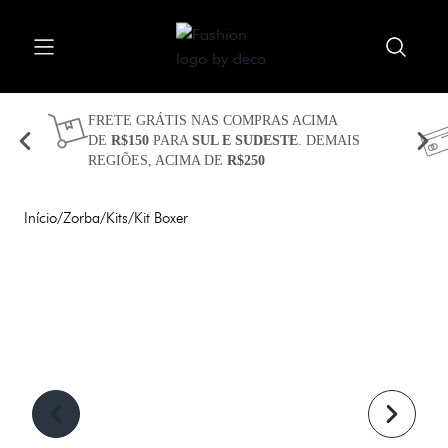
Procurar
Abrir menu
Fechar menu
Meu carrinho 
Procurar 
FRETE GRÁTIS NAS COMPRAS ACIMA
DE
R$150
PARA
SUL E SUDESTE
. DEMAIS
REGIÕES, ACIMA DE
R$250
CUECAS
KITS
Início
/
Zorba
/
Kits
/
Kit Boxer
TECIDOS
TECNOLOGIAS
PLUS SIZE
SEJA BEM VINDO(A)