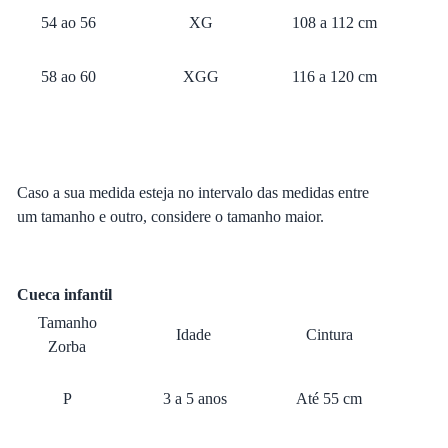
54 ao 56
XG
108 a 112 cm
58 ao 60
XGG
116 a 120 cm
Caso a sua medida esteja no intervalo das medidas entre
um tamanho e outro, considere o tamanho maior.
Cueca infantil
Tamanho
Idade
Cintura
Zorba
P
3 a 5 anos
Até 55 cm