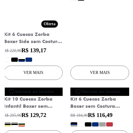
ASSINAR
Oferta
Permito o recebimento por e-mail de promoções e
Kit 6 Cuecas Zorba
novidades da Zorba
Boxer Side sem Costura
Microfibra 839
R$ 139,17
R$ 220,90
?
?
?
?
VER MAIS
VER MAIS
Oferta
Oferta
Adicionar aos favoritos
Adicionar aos favoritos
Kit 10 Cuecas Zorba
Kit 6 Cuecas Zorba
Infantil Boxer sem
Boxer sem Costura
Costura Algodão 678
Algodão 781
R$ 129,72
R$ 116,49
R$ 205,90
R$ 184,90
?
?
?
?
?
?
?
?
?