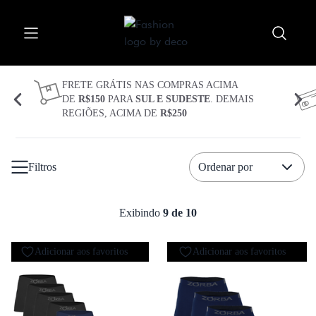
Procurar
Abrir menu
Fechar menu
Meu carrinho 
Procurar 
FRETE GRÁTIS NAS COMPRAS ACIMA
DE
R$150
PARA
SUL E SUDESTE
. DEMAIS
REGIÕES, ACIMA DE
R$250
CUECAS
KITS
Filtros
Ordenar por
TECIDOS
TECNOLOGIAS
Exibindo
9 de 10
PLUS SIZE
Adicionar aos favoritos
Adicionar aos favoritos
SEJA BEM VINDO(A)