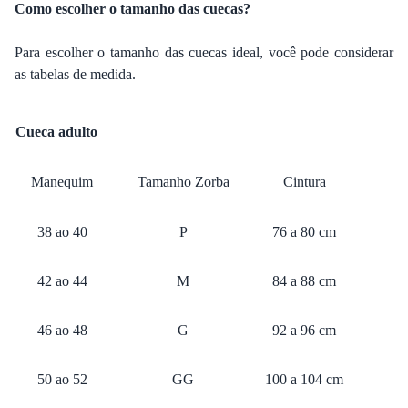
Como escolher o tamanho das cuecas?
Para escolher o tamanho das cuecas ideal, você pode considerar
as tabelas de medida.
Cueca adulto
Manequim
Tamanho Zorba
Cintura
38 ao 40
P
76 a 80 cm
42 ao 44
M
84 a 88 cm
46 ao 48
G
92 a 96 cm
50 ao 52
GG
100 a 104 cm