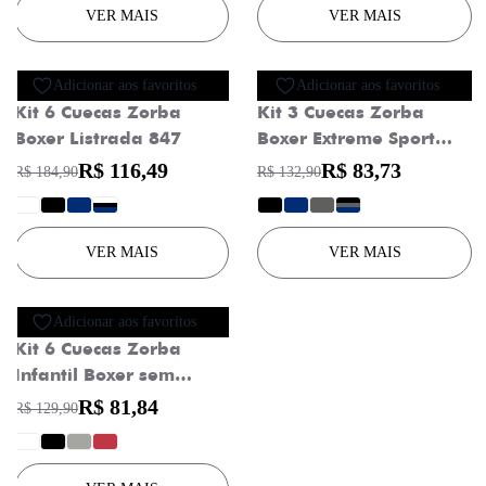
VER MAIS
VER MAIS
Oferta
Oferta
Adicionar aos favoritos
Adicionar aos favoritos
Kit 6 Cuecas Zorba
Kit 3 Cuecas Zorba
Boxer Listrada 847
Boxer Extreme Sport
sem Costura Microfibra
R$ 116,49
R$ 83,73
R$ 184,90
R$ 132,90
836
?
?
?
?
?
?
?
?
VER MAIS
VER MAIS
Oferta
Adicionar aos favoritos
Kit 6 Cuecas Zorba
Infantil Boxer sem
Costura Algodão 678
R$ 81,84
R$ 129,90
?
?
?
?