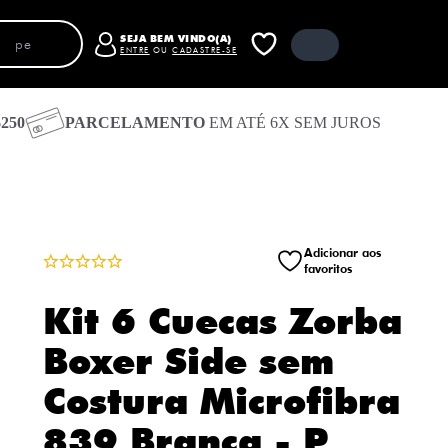
SEJA BEM VINDO(A)
ENTRE
OU
CADASTRE-SE
250
PARCELAMENTO
EM ATÉ 6X SEM JUROS
Carrinho
Fechar carrinho
Receber código de acesso por e-mail
Entrar com e-mail e senha
Entrar com o Google
Adicionar aos
favoritos
Entrar com Facebook
Seu carrinho está vazio
Kit 6 Cuecas Zorba
Boxer Side sem
Costura Microfibra
839 Branca - P