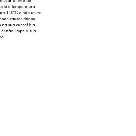
i usar o ferro de
uste a temperatura
a 110°C e não utilize
 pode causar danos
is na sua cueca! E a
a é: não limpe a sua
co.