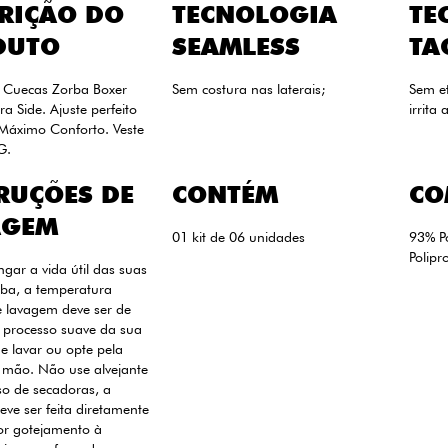
RIÇÃO DO
TECNOLOGIA
TE
DUTO
SEAMLESS
TA
6 Cuecas Zorba Boxer
Sem costura nas laterais;
Sem e
a Side. Ajuste perfeito
irrita 
Máximo Conforto. Veste
G.
RUÇÕES DE
CONTÉM
CO
AGEM
01 kit de 06 unidades
93% P
Polipr
ngar a vida útil das suas
ba, a temperatura
 lavagem deve ser de
 processo suave da sua
 lavar ou opte pela
 mão. Não use alvejante
uso de secadoras, a
ve ser feita diretamente
or gotejamento à