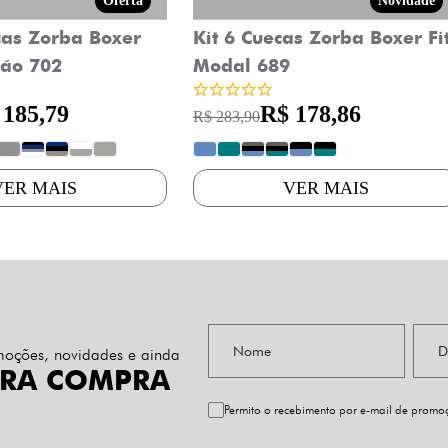
Oferta
Novidade
cas Zorba Boxer
Kit 6 Cuecas Zorba Boxer Fi
ão 702
Modal 689
 185,79
R$ 178,86
R$ 283,90
?
?
?
?
?
?
?
?
?
?
?
VER MAIS
VER MAIS
omoções, novidades e ainda
IRA COMPRA
Permito o recebimento por e-mail de prom