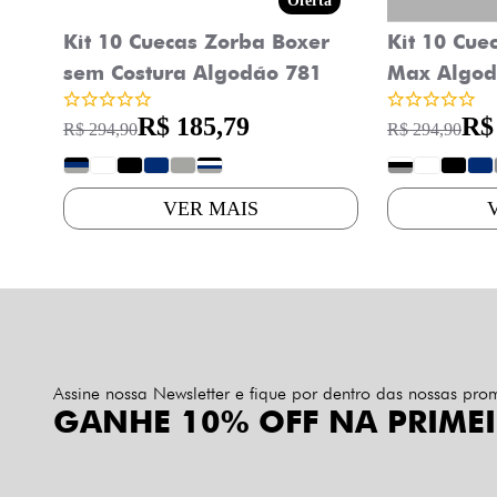
Oferta
Kit 10 Cuecas Zorba Boxer
Kit 10 Cue
sem Costura Algodão 781
Max Algod
R$ 185,79
R$
R$ 294,90
R$ 294,90
?
?
?
?
?
?
?
?
?
?
VER MAIS
Assine nossa Newsletter e fique por dentro das nossas pr
GANHE 10% OFF NA PRIME