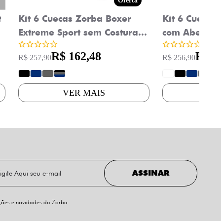
Oferta
t
Kit 6 Cuecas Zorba Boxer
Kit 6 Cuecas
Extreme Sport sem Costura
com Abertur
Microfibra 836
R$ 162,48
R$ 1
R$ 257,90
R$ 256,90
?
?
?
?
?
?
?
?
?
VER MAIS
VE
ASSINAR
oções e novidades da Zorba