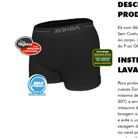
DESC
PRO
Kit com 0
Sem Costur
ao corpo. 
do P ao G
INST
LAV
Para prolo
cuecas Zor
máxima de
30°C e em
máquina de
lavagem a
e evite o 
secagem de
no varal p