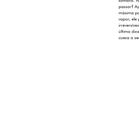
sombra. Va
passar? Aj
máxima par
vapor, ele
irreversíve
última dic
cueca a se