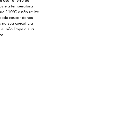
i usar o ferro de
uste a temperatura
a 110°C e não utilize
 pode causar danos
is na sua cueca! E a
a é: não limpe a sua
co.