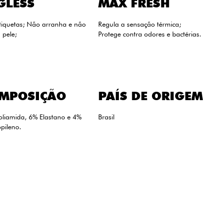
GLESS
MAX FRESH
tiquetas; Não arranha e não
Regula a sensação térmica;
a pele;
Protege contra odores e bactérias.
MPOSIÇÃO
PAÍS DE ORIGEM
oliamida, 6% Elastano e 4%
Brasil
opileno.