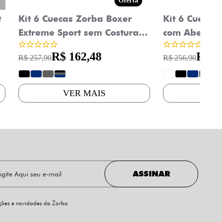
Oferta
t
Kit 6 Cuecas Zorba Boxer
Kit 6 Cuecas
Extreme Sport sem Costura
com Abertur
Microfibra 836
R$ 162,48
R$ 1
R$ 257,90
R$ 256,90
?
?
?
?
?
?
?
?
?
VER MAIS
VE
ASSINAR
oções e novidades da Zorba