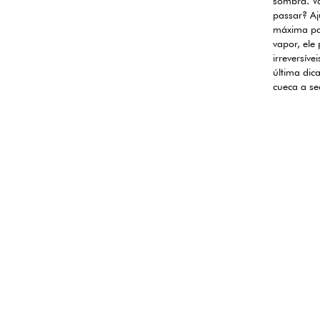
sombra. Va
passar? Aj
máxima par
vapor, ele
irreversíve
última dic
cueca a se