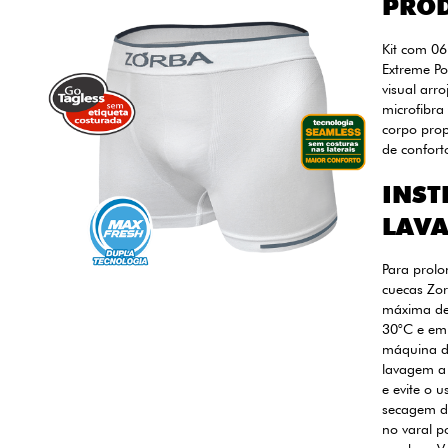
PRO
Kit com 0
Extreme Po
visual arr
microfibra
corpo pro
de confort
INST
LAV
Para prolo
cuecas Zor
máxima de
30°C e em
máquina de
lavagem a
e evite o 
secagem de
no varal p