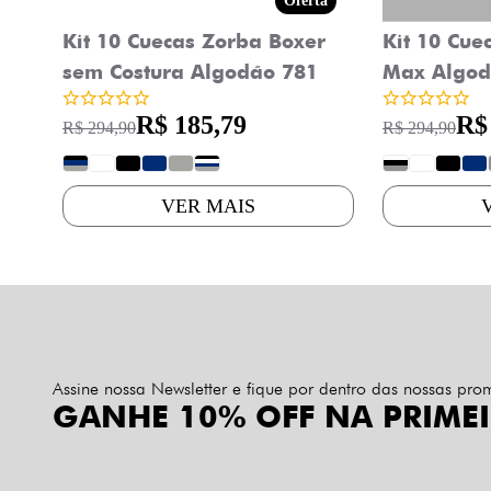
Oferta
Kit 10 Cuecas Zorba Boxer
Kit 10 Cue
sem Costura Algodão 781
Max Algod
R$ 185,79
R$
R$ 294,90
R$ 294,90
?
?
?
?
?
?
?
?
?
?
VER MAIS
Assine nossa Newsletter e fique por dentro das nossas pr
GANHE 10% OFF NA PRIME