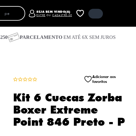
SEJA BEM VINDO(A)
ENTRE
OU
CADASTRE-SE
250
PARCELAMENTO
EM ATÉ 6X SEM JUROS
Carrinho
Fechar carrinho
Receber código de acesso por e-mail
Entrar com e-mail e senha
Entrar com o Google
Adicionar aos
favoritos
Entrar com Facebook
Seu carrinho está vazio
Kit 6 Cuecas Zorba
Boxer Extreme
Point 846 Preto - P