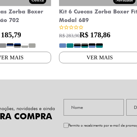
Oferta
Novidade
cas Zorba Boxer
Kit 6 Cuecas Zorba Boxer Fi
ão 702
Modal 689
 185,79
R$ 178,86
R$ 283,90
?
?
?
?
?
?
?
?
?
?
?
VER MAIS
VER MAIS
omoções, novidades e ainda
IRA COMPRA
Permito o recebimento por e-mail de prom