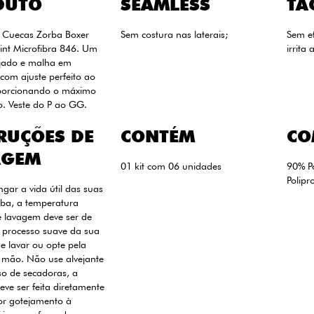
DUTO
SEAMLESS
TA
6 Cuecas Zorba Boxer
Sem costura nas laterais;
Sem e
int Microfibra 846. Um
irrita 
ojado e malha em
 com ajuste perfeito ao
porcionando o máximo
o. Veste do P ao GG.
RUÇÕES DE
CONTÉM
CO
AGEM
01 kit com 06 unidades
90% P
Polipr
ngar a vida útil das suas
ba, a temperatura
 lavagem deve ser de
 processo suave da sua
 lavar ou opte pela
 mão. Não use alvejante
uso de secadoras, a
ve ser feita diretamente
or gotejamento à