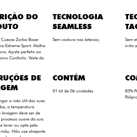
RIÇÃO DO
TECNOLOGIA
TE
DUTO
SEAMLESS
TA
6 Cuecas Zorba Boxer
Sem costura nas laterais;
Sem e
ra Extreme Sport. Malha
irrita 
bra. Ajuste perfeito ao
imo Conforto. Veste do
RUÇÕES DE
CONTÉM
CO
AGEM
01 kit de 06 unidades
85% P
Polipr
ngar a vida útil das suas
ba, a temperatura
 lavagem deve ser de
 processo suave da sua
 lavar ou opte pela
 mão. Não use alvejante