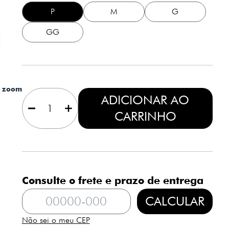
P
M
G
GG
a zoom
1
ADICIONAR AO
CARRINHO
Consulte o frete e prazo de entrega
CALCULAR
Não sei o meu CEP