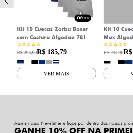
Oferta
Kit 10 Cuecas Zorba Boxer
Kit 10 Cue
sem Costura Algodão 781
Max Algod
R$ 185,79
R$
R$ 294,90
R$ 294,90
?
?
?
?
?
?
?
?
?
?
VER MAIS
Assine nossa Newsletter e fique por dentro das nossas pr
GANHE 10% OFF NA PRIME