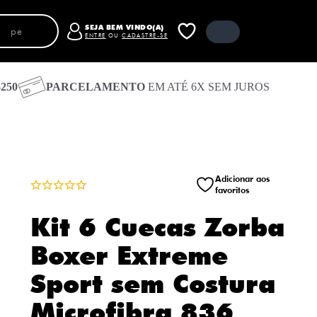
SEJA BEM VINDO(A)
ENTRE
OU
CADASTRE-SE
250
PARCELAMENTO
EM ATÉ 6X SEM JUROS
Carrinho
Fechar carrinho
Receber código de acesso por e-mail
Entrar com e-mail e senha
Entrar com o Google
Adicionar aos
favoritos
Entrar com Facebook
Seu carrinho está vazio
Kit 6 Cuecas Zorba
Boxer Extreme
Sport sem Costura
Microfibra 836