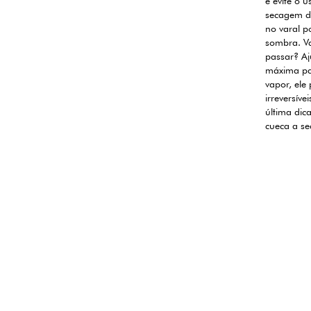
e evite o 
secagem de
no varal p
sombra. Va
passar? Aj
máxima par
vapor, ele
irreversíve
última dic
cueca a se