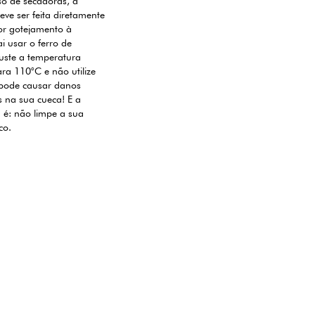
uso de secadoras, a
ve ser feita diretamente
or gotejamento à
i usar o ferro de
uste a temperatura
a 110°C e não utilize
 pode causar danos
is na sua cueca! E a
a é: não limpe a sua
co.