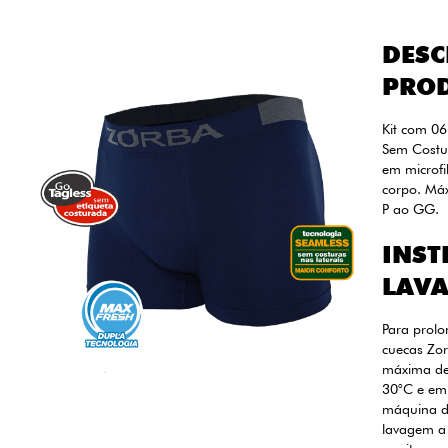
DESC
PRO
Kit com 0
Sem Costu
em microfi
corpo. Máx
P ao GG.
INST
LAV
Para prolo
cuecas Zor
máxima de
30°C e em
máquina de
lavagem a