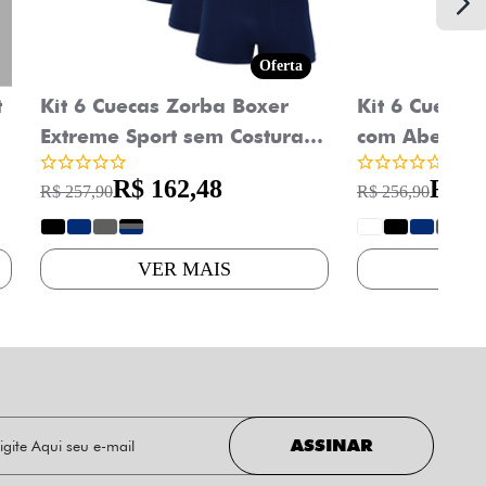
Oferta
t
Kit 6 Cuecas Zorba Boxer
Kit 6 Cuecas
Extreme Sport sem Costura
com Abertur
Microfibra 836
R$ 162,48
R$ 1
R$ 257,90
R$ 256,90
?
?
?
?
?
?
?
?
?
VER MAIS
VE
ASSINAR