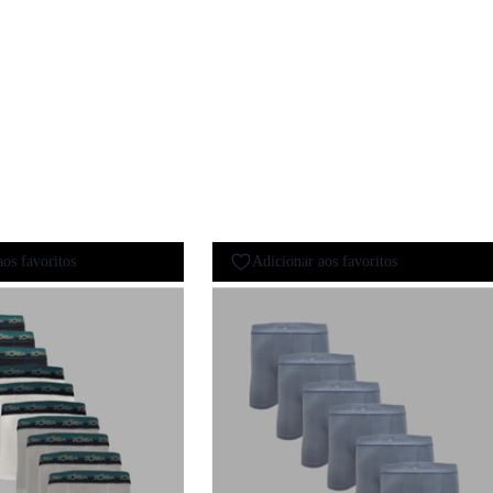
aos favoritos
Adicionar aos favoritos