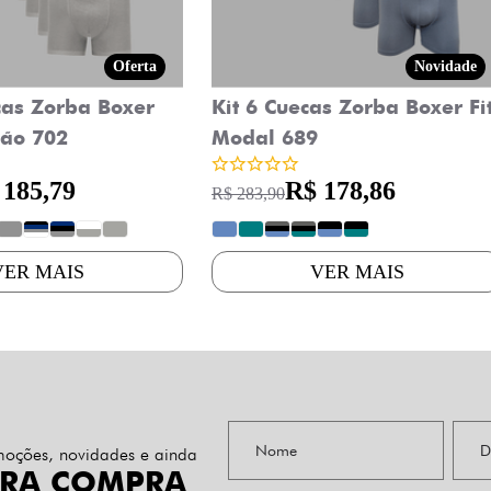
Oferta
Novidade
cas Zorba Boxer
Kit 6 Cuecas Zorba Boxer Fi
ão 702
Modal 689
 185,79
R$ 178,86
R$ 283,90
?
?
?
?
?
?
?
?
?
?
?
VER MAIS
VER MAIS
omoções, novidades e ainda
IRA COMPRA