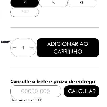
P
M
G
GG
1
a zoom
ADICIONAR AO
CARRINHO
Consulte o frete e prazo de entrega
CALCULAR
Não sei o meu CEP