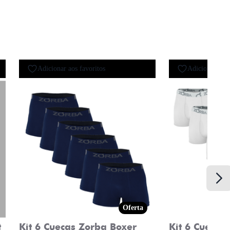
Adicionar aos favoritos
Adicionar aos 
Oferta
t
Kit 6 Cuecas Zorba Boxer
Kit 6 Cuecas