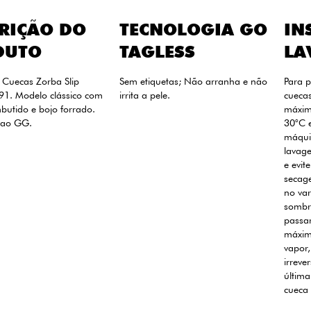
RIÇÃO DO
TECNOLOGIA GO
IN
DUTO
TAGLESS
LA
 Cuecas Zorba Slip
Sem etiquetas; Não arranha e não
Para p
91. Modelo clássico com
irrita a pele.
cueca
mbutido e bojo forrado.
máxim
 ao GG.
30°C 
máqui
lavag
e evit
secage
no var
sombra
passar
máxim
vapor,
irreve
última
cueca 