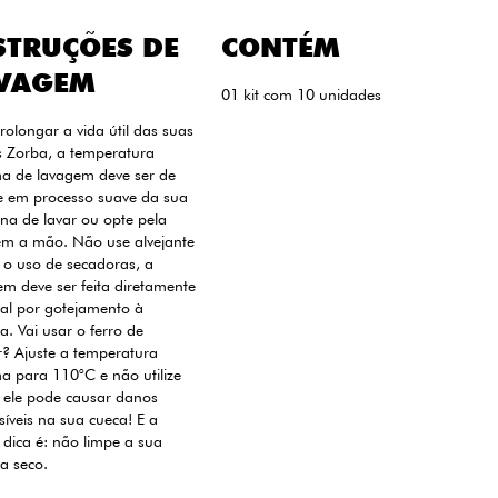
STRUÇÕES DE
CONTÉM
VAGEM
01 kit com 10 unidades
rolongar a vida útil das suas
s Zorba, a temperatura
a de lavagem deve ser de
e em processo suave da sua
na de lavar ou opte pela
em a mão. Não use alvejante
e o uso de secadoras, a
m deve ser feita diretamente
al por gotejamento à
. Vai usar o ferro de
? Ajuste a temperatura
a para 110°C e não utilize
 ele pode causar danos
rsíveis na sua cueca! E a
 dica é: não limpe a sua
a seco.