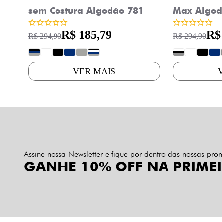
sem Costura Algodão 781
Max Algod
R$ 185,79
R$
R$ 294,90
R$ 294,90
?
?
?
?
?
?
?
?
?
?
VER MAIS
Assine nossa Newsletter e fique por dentro das nossas pr
GANHE 10% OFF NA PRIME