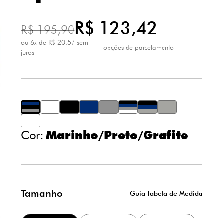
Quantidade de itens
00
Subtotal
R$ 00,0
R$ 123,42
Finalizar compra
Continuar comprando
R$ 195,90
ou 6x de R$ 20.57 sem
opções de parcelamento
juros
de R$ 123,42 sem juros
1x
de R$ 61,71 sem juros
2x
de R$ 41,14 sem juros
3x
de R$ 30,85 sem juros
4x
de R$ 24,68 sem juros
5x
de R$ 20,57 sem juros
6x
Cor:
Marinho/Preto/Grafite
Tamanho
Guia Tabela de Medida