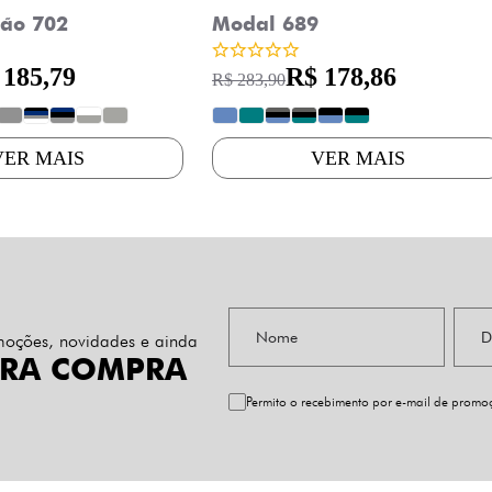
ão 702
Modal 689
 185,79
R$ 178,86
R$ 283,90
?
?
?
?
?
?
?
?
?
?
?
VER MAIS
VER MAIS
omoções, novidades e ainda
IRA COMPRA
Permito o recebimento por e-mail de prom