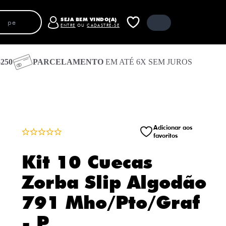
SEJA BEM VINDO(A)
ENTRE
OU
CADASTRE-SE
250
PARCELAMENTO
EM ATÉ 6X SEM JUROS
Carrinho
Fechar carrinho
Receber código de acesso por e-mail
Entrar com e-mail e senha
Entrar com o Google
Adicionar aos
favoritos
Entrar com Facebook
Seu carrinho está vazio
Kit 10 Cuecas
Zorba Slip Algodão
791 Mho/Pto/Graf
- P