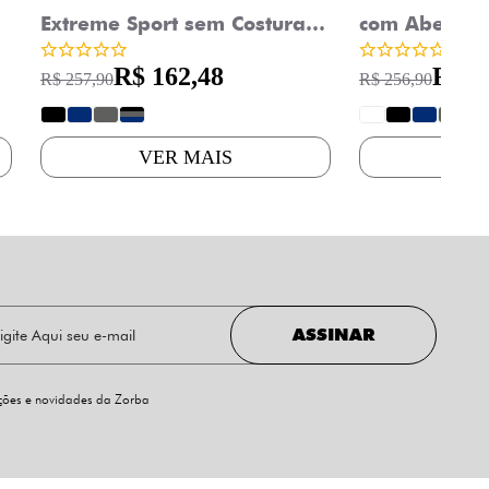
Extreme Sport sem Costura
com Abertur
Microfibra 836
R$ 162,48
R$ 1
R$ 257,90
R$ 256,90
?
?
?
?
?
?
?
?
?
VER MAIS
VE
ASSINAR
oções e novidades da Zorba