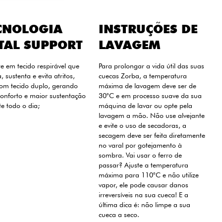
CNOLOGIA
INSTRUÇÕES DE
TAL SUPPORT
LAVAGEM
e em tecido respirável que
Para prolongar a vida útil das suas
, sustenta e evita atritos,
cuecas Zorba, a temperatura
com tecido duplo, gerando
máxima de lavagem deve ser de
onforto e maior sustentação
30°C e em processo suave da sua
e todo o dia;
máquina de lavar ou opte pela
lavagem a mão. Não use alvejante
e evite o uso de secadoras, a
secagem deve ser feita diretamente
no varal por gotejamento à
sombra. Vai usar o ferro de
passar? Ajuste a temperatura
máxima para 110°C e não utilize
vapor, ele pode causar danos
irreversíveis na sua cueca! E a
última dica é: não limpe a sua
cueca a seco.