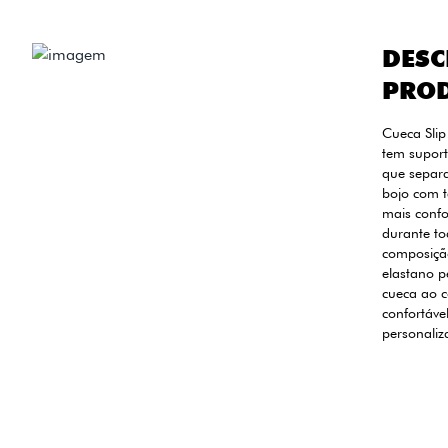
DESC
PRO
Cueca Slip
tem suport
que separa,
bojo com t
mais confo
durante to
composiçã
elastano p
cueca ao c
confortáve
personaliz