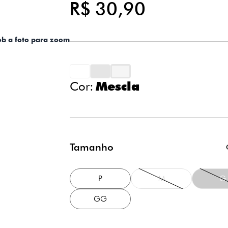
R$ 30,90
ob a foto para zoom
Cor:
Mescla
Tamanho
P
M
G
GG