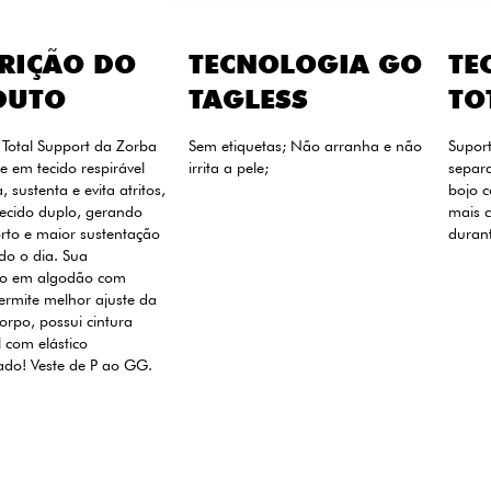
RIÇÃO DO
TECNOLOGIA GO
TE
DUTO
TAGLESS
TO
 Total Support da Zorba
Sem etiquetas; Não arranha e não
Suport
e em tecido respirável
irrita a pele;
separa
 sustenta e evita atritos,
bojo 
ecido duplo, gerando
mais c
rto e maior sustentação
durant
do o dia. Sua
o em algodão com
ermite melhor ajuste da
orpo, possui cintura
l com elástico
ado! Veste de P ao GG.