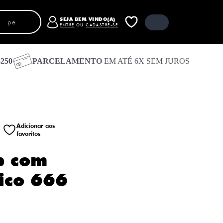
SEJA BEM VINDO(A)
ENTRE
OU
CADASTRE-SE
250
PARCELAMENTO
EM ATÉ 6X SEM JUROS
Carrinho
Fechar carrinho
Receber código de acesso por e-mail
Entrar com e-mail e senha
Entrar com o Google
Adicionar aos
favoritos
Entrar com Facebook
Seu carrinho está vazio
p com
ico 666