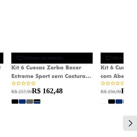
Oferta
Adicionar aos favoritos
Adicionar aos 
t
Kit 6 Cuecas Zorba Boxer
Kit 6 Cuecas
Extreme Sport sem Costura
com Abertur
Microfibra 836
R$ 162,48
R$ 1
R$ 257,90
R$ 256,90
?
?
?
?
?
?
?
?
?