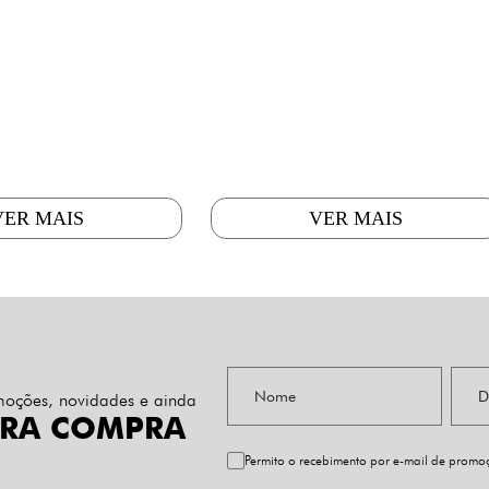
VER MAIS
VER MAIS
omoções, novidades e ainda
IRA COMPRA
Permito o recebimento por e-mail de prom