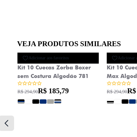
VEJA PRODUTOS SIMILARES
Oferta
Adicionar aos favoritos
Adicionar 
Kit 10 Cuecas Zorba Boxer
Kit 10 Cue
sem Costura Algodão 781
Max Algod
R$ 185,79
R$
R$ 294,90
R$ 294,90
?
?
?
?
?
?
?
?
?
?