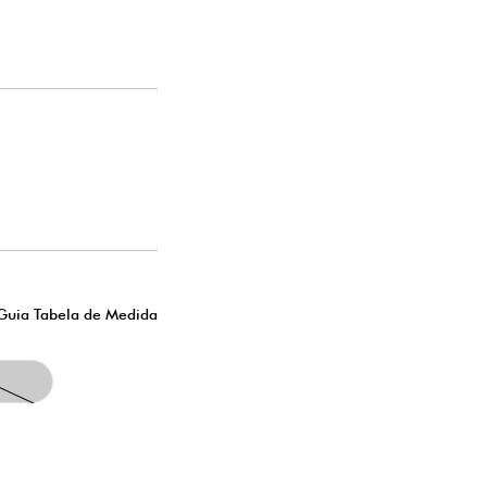
Quantidade de itens
00
Subtotal
R$ 00,0
Finalizar compra
Continuar comprando
Guia Tabela de Medida