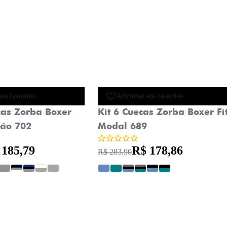
Oferta
Novidade
aos favoritos
Adicionar aos favoritos
cas Zorba Boxer
Kit 6 Cuecas Zorba Boxer Fi
ão 702
Modal 689
 185,79
R$ 178,86
R$ 283,90
?
?
?
?
?
?
?
?
?
?
?