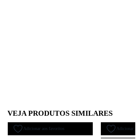
VEJA PRODUTOS SIMILARES
Adicionar aos favoritos
Adicionar ao