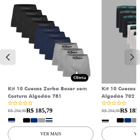
Oferta
Kit 10 Cuecas Zorba Boxer sem
Kit 10 Cuecas 
Costura Algodão 781
Algodão 702
R$ 185,79
R$ 185
R$ 294,90
R$ 294,90
?
?
?
?
?
?
?
?
?
?
?
VER MAIS
VE