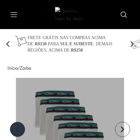
Procurar
Abrir menu
Fechar menu
Meu carrinho 
Procurar 
FRETE GRÁTIS NAS COMPRAS ACIMA
DE
R$150
PARA
SUL E SUDESTE
. DEMAIS
REGIÕES, ACIMA DE
R$250
CUECAS
KITS
Início
/
Zorba
TECIDOS
TECNOLOGIAS
PLUS SIZE
SEJA BEM VINDO(A)