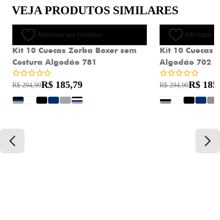
VEJA PRODUTOS SIMILARES
Oferta
Adicionar aos favoritos
Adicionar ao
Kit 10 Cuecas Zorba Boxer sem
Kit 10 Cuecas 
Costura Algodão 781
Algodão 702
R$ 185,79
R$ 185
R$ 294,90
R$ 294,90
?
?
?
?
?
?
?
?
?
?
?