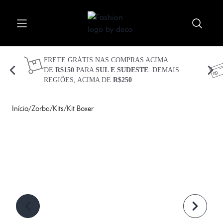
Procurar
Abrir menu
Fechar menu
Meu carrinho 
Procurar 
FRETE GRÁTIS NAS COMPRAS ACIMA
DE
R$150
PARA
SUL E SUDESTE
. DEMAIS
REGIÕES, ACIMA DE
R$250
CUECAS
KITS
Início
/
Zorba
/
Kits
/
Kit Boxer
TECIDOS
TECNOLOGIAS
PLUS SIZE
SEJA BEM VINDO(A)