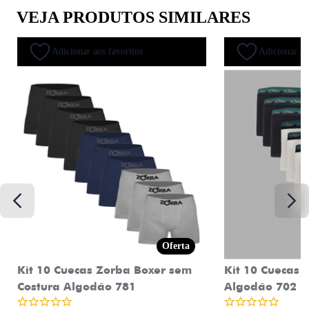
VEJA PRODUTOS SIMILARES
Adicionar aos favoritos
Adicionar ao
Oferta
Kit 10 Cuecas Zorba Boxer sem
Kit 10 Cuecas 
Costura Algodão 781
Algodão 702