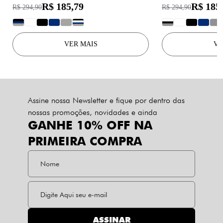
R$ 185,79
R$ 185
R$ 294,90
R$ 294,90
?
?
?
?
?
?
?
?
?
?
?
VER MAIS
VE
Assine nossa Newsletter e fique por dentro das
nossas promoções, novidades e ainda
GANHE 10% OFF NA
PRIMEIRA COMPRA
ASSINAR