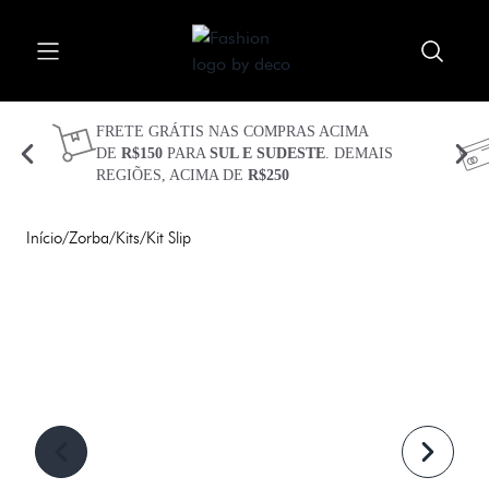
Procurar
Abrir menu
Fechar menu
Meu carrinho 
Procurar 
FRETE GRÁTIS NAS COMPRAS ACIMA
DE
R$150
PARA
SUL E SUDESTE
. DEMAIS
REGIÕES, ACIMA DE
R$250
CUECAS
KITS
Início
/
Zorba
/
Kits
/
Kit Slip
TECIDOS
TECNOLOGIAS
PLUS SIZE
SEJA BEM VINDO(A)