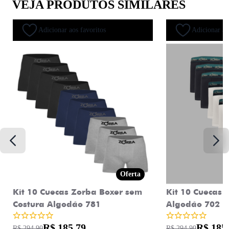
VEJA PRODUTOS SIMILARES
Adicionar aos favoritos
Adicionar ao
Oferta
Kit 10 Cuecas Zorba Boxer sem
Kit 10 Cuecas 
Costura Algodão 781
Algodão 702
R$ 185,79
R$ 185
R$ 294,90
R$ 294,90