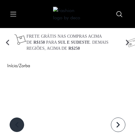
Procurar
Abrir menu
Fechar menu
Meu carrinho 
Procurar 
FRETE GRÁTIS NAS COMPRAS ACIMA
DE
R$150
PARA
SUL E SUDESTE
. DEMAIS
REGIÕES, ACIMA DE
R$250
CUECAS
KITS
Início
/
Zorba
TECIDOS
TECNOLOGIAS
PLUS SIZE
SEJA BEM VINDO(A)