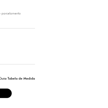
Quantidade de itens
00
Subtotal
R$ 00,0
Finalizar compra
Continuar comprando
e parcelamento
 139,17 sem juros
69,58 sem juros
46,39 sem juros
34,79 sem juros
27,83 sem juros
23,19 sem juros
Guia Tabela de Medida