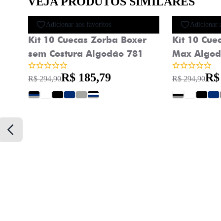
VEJA PRODUTOS SIMILARES
Oferta
Adicionar aos favoritos
Adicionar 
Kit 10 Cuecas Zorba Boxer
Kit 10 Cue
sem Costura Algodão 781
Max Algod
R$ 185,79
R$
R$ 294,90
R$ 294,90
?
?
?
?
?
?
?
?
?
?