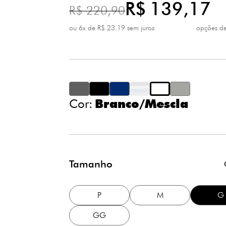
R$ 139,17
R$ 220,90
ou 6x de R$ 23.19 sem juros
opções d
de R$
1x
de R$ 
2x
de R$ 
3x
de R$ 
4x
de R$ 
5x
Cor:
Branco/Mescla
de R$ 
6x
Tamanho
P
M
G
GG