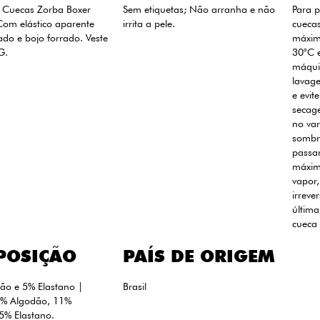
6 Cuecas Zorba Boxer
Sem etiquetas; Não arranha e não
Para p
Com elástico aparente
irrita a pele.
cueca
ado e bojo forrado. Veste
máxim
G.
30°C 
máqui
lavag
e evit
secage
no var
sombra
passar
máxim
vapor,
irreve
última
cueca 
POSIÇÃO
PAÍS DE ORIGEM
ão e 5% Elastano |
Brasil
4% Algodão, 11%
 5% Elastano.