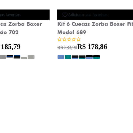
Oferta
Novidade
aos favoritos
Adicionar aos favoritos
cas Zorba Boxer
Kit 6 Cuecas Zorba Boxer Fi
ão 702
Modal 689
 185,79
R$ 178,86
R$ 283,90
?
?
?
?
?
?
?
?
?
?
?