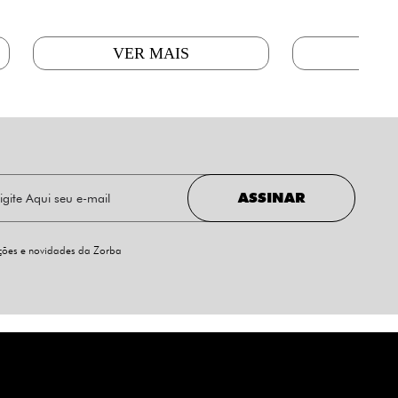
VER MAIS
VE
ASSINAR
oções e novidades da Zorba