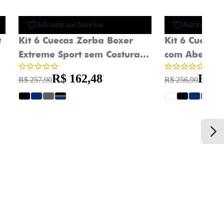
Oferta
Adicionar aos favoritos
Adicionar aos 
t
Kit 6 Cuecas Zorba Boxer
Kit 6 Cuecas
Extreme Sport sem Costura
com Abertur
Microfibra 836
R$ 162,48
R$ 1
R$ 257,90
R$ 256,90
?
?
?
?
?
?
?
?
?