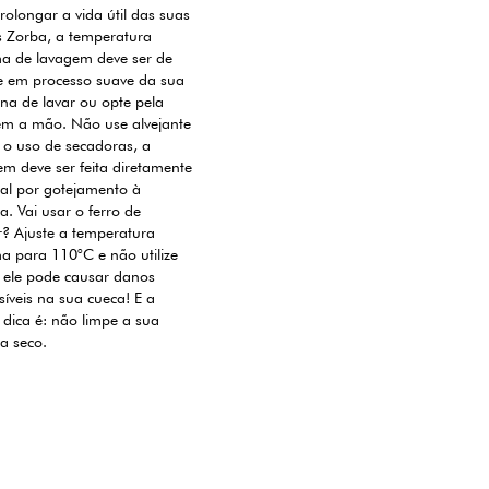
rolongar a vida útil das suas
s Zorba, a temperatura
a de lavagem deve ser de
e em processo suave da sua
na de lavar ou opte pela
em a mão. Não use alvejante
e o uso de secadoras, a
m deve ser feita diretamente
al por gotejamento à
. Vai usar o ferro de
? Ajuste a temperatura
a para 110°C e não utilize
 ele pode causar danos
rsíveis na sua cueca! E a
 dica é: não limpe a sua
a seco.