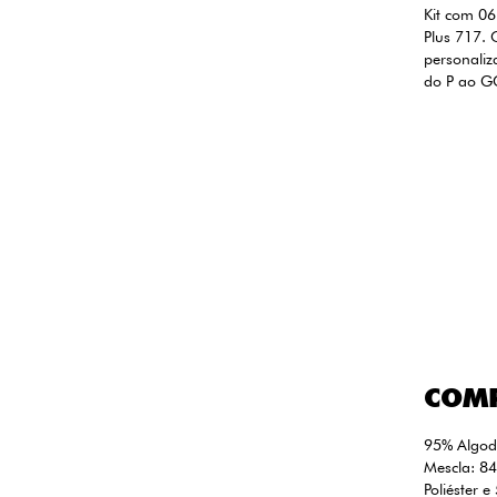
Kit com 0
Plus 717. 
personaliz
do P ao G
COM
95% Algod
Mescla: 8
Poliéster e